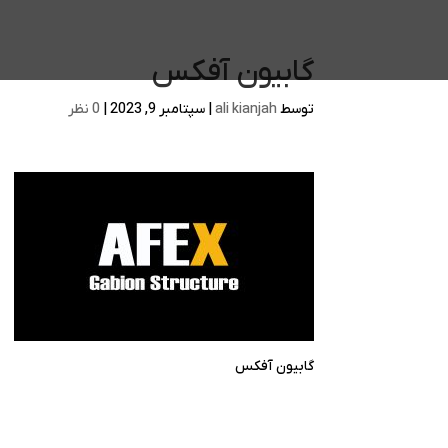
گابیون آفکس
توسط
ali kianjah
|
سپتامبر 9, 2023
|
0 نظر
گابیون آفکس