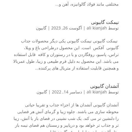
مختلفی مانند فولاد گالوانیزه، آهن و...
نیمکت گابیونی
توسط
ali kianjah
|
آگوست 26, 2023
|
گابیون
نیمکت گابیونی نیمکت گابیونی یکی دیگر محصولات جذاب
گابیونی آفکس است. این محصول درطراحی باغ و ویلا،
تراس، پاسیو، روفگاردن و یا در رستوران و کافه قابل استفاده
می باشد. این محصول به دلیل فرم طبیعی و زیبا، طول عمربالا
و همچنین قابلیت استفاده از متریال های پرکننده...
آتشدان گابیونی
توسط
ali kianjah
|
دسامبر 14, 2022
|
گابیون
آتشدان گابیونی آتشدان ها از اجزاء جذاب و تقریبا حیاتی
محوطه سازی می باشند. جلوه زیبا و گرمای آتش هر فضایی
را دلنشین تر می کند. یک شب نشینی در فضای باز با آتش، زیبا
تر و جذاب تر خواهد بود و درپاییز و زمستان هم فضای نیمه باز
مثل آلاچیق را درحیاط یا روف گاردن قابل...