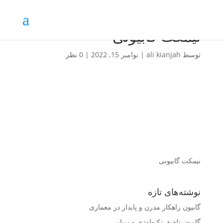
نیمکت گابیونی
توسط
ali kianjah
|
نوامبر 15, 2022
|
0 نظر
نیمکت گابیونی
نوشته‌های تازه
گابیون راهکار مدرن و پایدار در معماری
گابیون تلفیق تکنولوژی و زیبایی