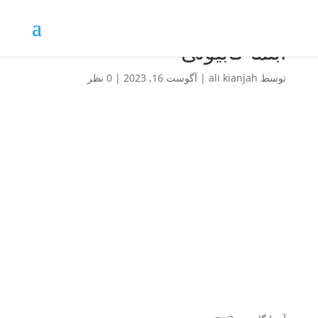
آبنما گابیونی
توسط
ali kianjah
|
آگوست 16, 2023
|
0 نظر