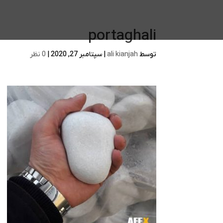
portaghali
توسط
ali kianjah
|
سپتامبر 27, 2020
|
0 نظر