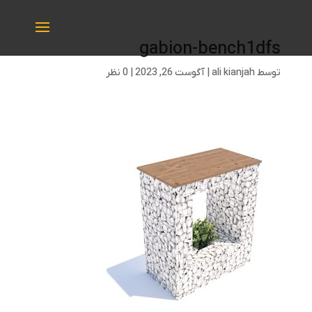
gabion-bench1dfs
توسط
ali kianjah
|
آگوست 26, 2023
|
0 نظر