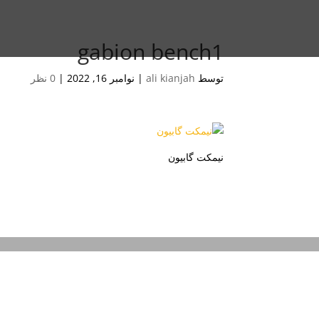
gabion bench1
توسط
ali kianjah
|
نوامبر 16, 2022
|
0 نظر
نیمکت گابیون