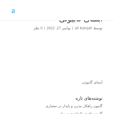
آبنمای گابیونی
توسط
ali kianjah
|
نوامبر 27, 2022
|
0 نظر
آبنمای گابیونی
نوشته‌های تازه
گابیون راهکار مدرن و پایدار در معماری
گابیون تلفیق تکنولوژی و زیبایی