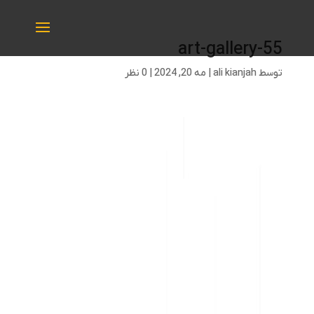
art-gallery-55
توسط
ali kianjah
|
مه 20, 2024
|
0 نظر