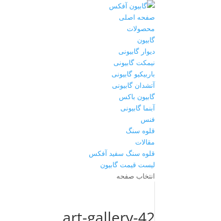
صفحه اصلی
محصولات
گابیون
دیوار گابیونی
نیمکت گابیونی
باربیکیو گابیونی
آتشدان گابیونی
گابیون باکس
آبنما گابیونی
فنس
قلوه سنگ
مقالات
قلوه سنگ سفید آفکس
لیست قیمت گابیون
انتخاب صفحه
art-gallery-42