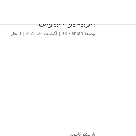
باربیکیو گابیونی
توسط
ali kianjah
|
آگوست 20, 2023
|
0 نظر
باربیکیو گابیونی