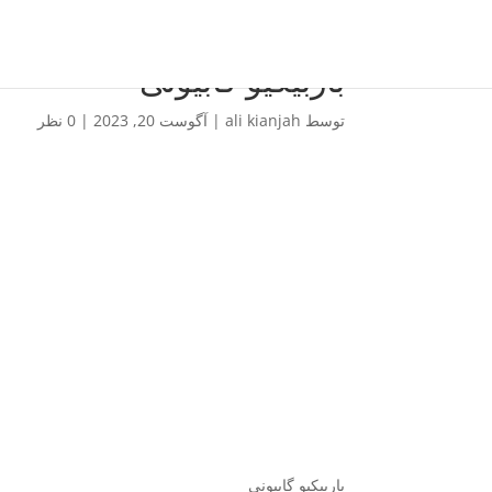
باربیکیو گابیونی
توسط
ali kianjah
|
آگوست 20, 2023
|
0 نظر
باربیکیو گابیونی