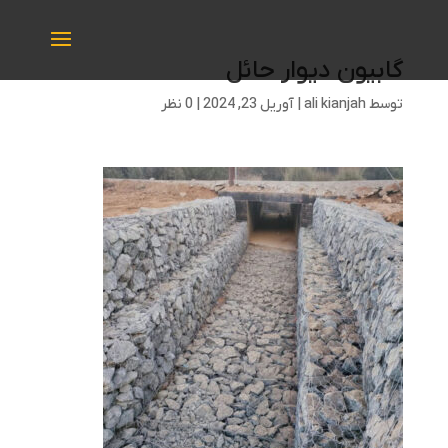
گابیون دیوار حائل
توسط
ali kianjah
|
آوریل 23, 2024
|
0 نظر