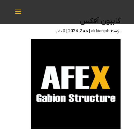
گابیون آفکس
توسط
ali kianjah
|
مه 2, 2024
|
0 نظر