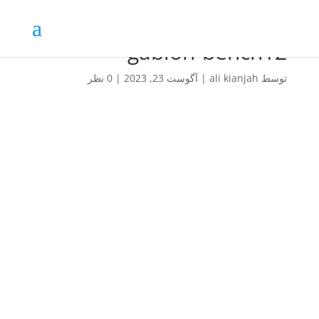
gabion-bench12
توسط
ali kianjah
|
آگوست 23, 2023
|
0 نظر