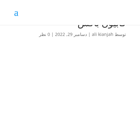
گابیون باکس
توسط
ali kianjah
|
دسامبر 29, 2022
|
0 نظر