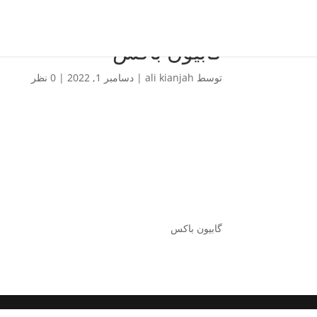
گابیون باکس
توسط
ali kianjah
|
دسامبر 1, 2022
|
0 نظر
گابیون باکس