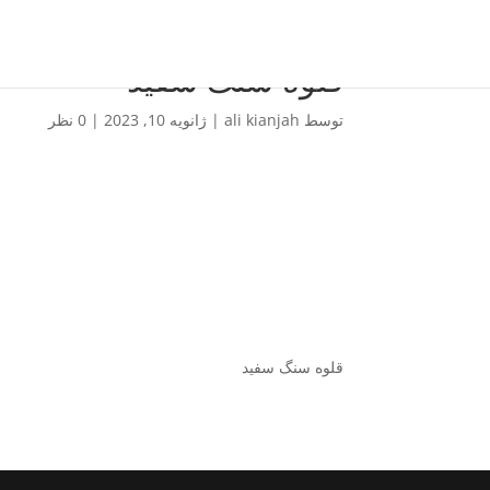
قلوه سنگ سفید
توسط
ali kianjah
|
ژانویه 10, 2023
|
0 نظر
قلوه سنگ سفید