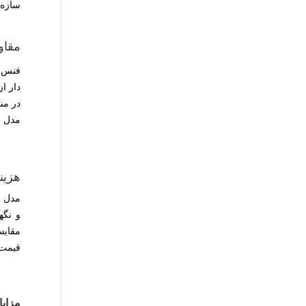
سازه 
مقاو
فنس د
دار ا
در من
مدل ب
هزین
مدل ه
و نگه
مقایس
قیمت 
مزایا