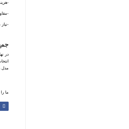
-هزین
-مقاو
-نیاز
جمع
در نه
انتخا
مدل ه
ما را