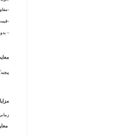
-مقاو
-قیمت
– بدو
معایب
پیچید
مزایا
زمانی
معایب