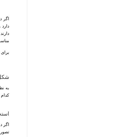
اگر د
دارد 
دارند
مناس
برای 
شکل
به نظ
کدام 
استح
اگر د
تصورع